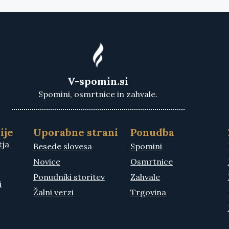
V-spomin.si
Spomini, osmrtnice in zahvale.
ije
Uporabne strani
Ponudba
tja
Besede slovesa
Spomini
Novice
Osmrtnice
Ponudniki storitev
Zahvale
i
Žalni verzi
Trgovina