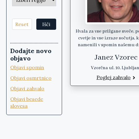
Reset
Išči
Hvala za vse prižgane sveče, 
cvetje in vse izraze sočutja, k
namenili v spomin našemu 
Dodajte novo
Janez Vzorec
objavo
Objavi spomin
Vzorčna ul. 10, Ljublja
Poglej zahvalo
Objavi osmrtnico
Objavi zahvalo
Objavi besede
slovesa