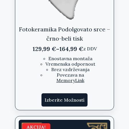
Fotokeramika Podolgovato srce –
črno-beli tisk
129,99
€
–
164,99
€
z DDV
Cenovni
razpon:
Enostavna montaža
Vremenska odpornost
od
Brez vzdrževanja
129,99 €
Povezava na
do
MemoryLink
164,99 €
Ta
Izberite Možnosti
izdelek
ima
več
različic.
AKCIJA!
Možnosti