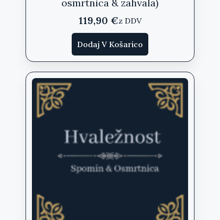
osmrtnica & zahvala)
119,90
€
z DDV
Dodaj V Košarico