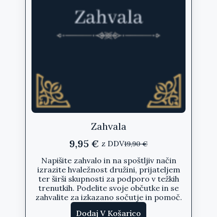
Zahvala
9,95
€
z DDV
19,90
€
Izvirna
Trenutna
cena
cena
Napišite zahvalo in na spoštljiv način
izrazite hvaležnost družini, prijateljem
je
je:
ter širši skupnosti za podporo v težkih
bila:
9,95 €.
trenutkih. Podelite svoje občutke in se
19,90 €.
zahvalite za izkazano sočutje in pomoč.
Dodaj V Košarico