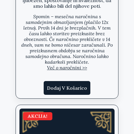
ljubezen, spoštovanje in hvaležnost, da
smo lahko bili del njihove poti.
Spomin – mesečna naročnina s
samodejnim obnavljanjem (plačilo 12x
letno).
Prvih 14 dni je brezplačnih
. V tem
času lahko storitev preizkusite brez
obveznosti. Če naročnino prekličete v
14
dneh
, vam ne bomo ničesar zaračunali. Po
preizkusnem obdobju se naročnina
samodejno obračuna.
Naročnino lahko
kadarkoli prekličete.
Več o naročnini >>
Dodaj V Košarico
AKCIJA!