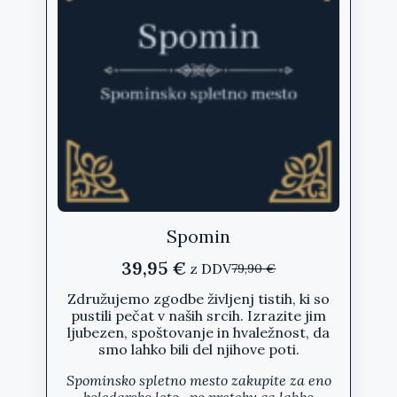
Spomin
39,95
€
z DDV
79,90
€
Izvirna
Trenutna
cena
cena
Združujemo zgodbe življenj tistih, ki so
pustili pečat v naših srcih. Izrazite jim
je
je:
ljubezen, spoštovanje in hvaležnost, da
bila:
39,95 €.
smo lahko bili del njihove poti.
79,90 €.
Spominsko spletno mesto zakupite za
eno