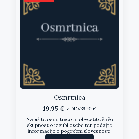
lahko
izberete
na
strani
izdelka
Osmrtnica
19,95
€
z DDV
39,90
€
Izvirna
Trenutna
cena
cena
Napišite osmrtnico in obvestite širšo
skupnost o izgubi osebe ter podajte
je
je:
informacije o pogrebni slovesnosti.
bila:
19,95 €.