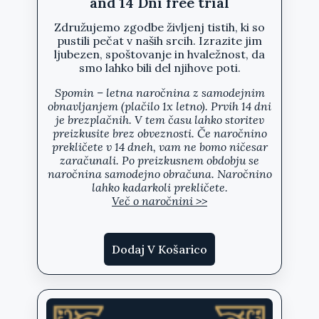
and 14 Dni free trial
Združujemo zgodbe življenj tistih, ki so
pustili pečat v naših srcih. Izrazite jim
ljubezen, spoštovanje in hvaležnost, da
smo lahko bili del njihove poti.
Spomin – letna naročnina z samodejnim
obnavljanjem (plačilo 1x letno).
Prvih 14 dni
je brezplačnih
. V tem času lahko storitev
preizkusite brez obveznosti. Če naročnino
prekličete v
14 dneh
, vam ne bomo ničesar
zaračunali. Po preizkusnem obdobju se
naročnina samodejno obračuna.
Naročnino
lahko kadarkoli prekličete.
Več o naročnini >>
Dodaj V Košarico