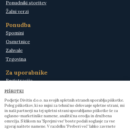
Ponudniki storitev
Žalni verzi
Ponudba
Spomini
Osmrtnice
Zahvale
Trgovina
Za uporabnike
Registracija
Moj račun
PIŠKOTKI
Košarica
Podjetje Divitis d.o.o. na svojih spletnih straneh uporablja piškotke.
Poleg piškotkov, ki so nujni za tehnično delovanje spletne strani, mi
Pomoč
in naši partnerji na tej spletni strani uporabljamo piškotke še za
Kontakt
oglasno-marketinške namene, analitična orodja in družbena
omrežja. S klikom na 'Sprejmi vse' boste podali soglasje za vse
zgoraj naštete namene. V razdelku 'Preberi več' lahko zavrnete