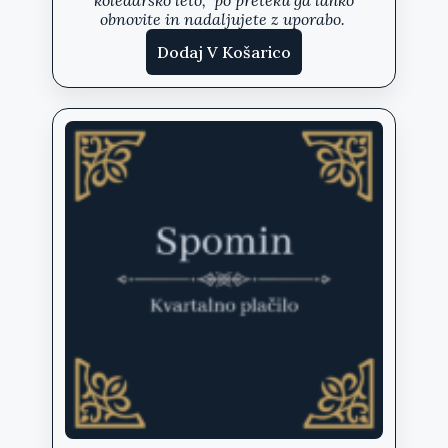
koledarsko leto,
po preteku ga lahko
obnovite in nadaljujete z uporabo.
Dodaj V Košarico