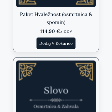
Paket Hvaležnost (osmrtnica &
spomin)
114,90
€
z DDV
Dodaj V Košarico