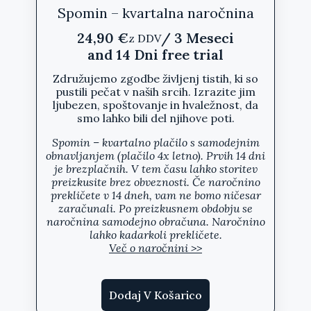
Spomin – kvartalna naročnina
24,90
€
/ 3 Meseci
z DDV
and 14 Dni free trial
Združujemo zgodbe življenj tistih, ki so
pustili pečat v naših srcih. Izrazite jim
ljubezen, spoštovanje in hvaležnost, da
smo lahko bili del njihove poti.
Spomin – kvartalno plačilo s samodejnim
obnavljanjem (plačilo 4x letno).
Prvih 14 dni
je brezplačnih
. V tem času lahko storitev
preizkusite brez obveznosti. Če naročnino
prekličete v
14 dneh
, vam ne bomo ničesar
zaračunali. Po preizkusnem obdobju se
naročnina samodejno obračuna.
Naročnino
lahko kadarkoli prekličete.
Več o naročnini >>
Dodaj V Košarico