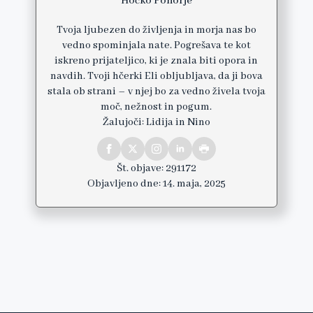
Hočko Pohorje
Tvoja ljubezen do življenja in morja nas bo
vedno spominjala nate. Pogrešava te kot
iskreno prijateljico, ki je znala biti opora in
navdih. Tvoji hčerki Eli obljubljava, da ji bova
stala ob strani – v njej bo za vedno živela tvoja
moč, nežnost in pogum.
Žalujoči: Lidija in Nino
Št. objave: 291172
Objavljeno dne: 14. maja, 2025