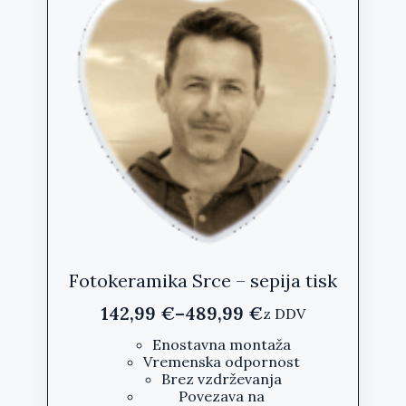
lahko
izberete
na
strani
izdelka
Fotokeramika Srce – sepija tisk
142,99
€
–
489,99
€
z DDV
Cenovni
razpon:
Enostavna montaža
Vremenska odpornost
od
Brez vzdrževanja
142,99 €
Povezava na