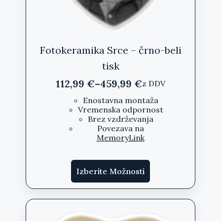
Fotokeramika Srce – črno-beli
tisk
112,99
€
–
459,99
€
z DDV
Cenovni
razpon:
Enostavna montaža
Vremenska odpornost
od
Brez vzdrževanja
112,99 €
Povezava na
do
MemoryLink
459,99 €
Ta
Izberite Možnosti
izdelek
ima
več
različic.
Možnosti