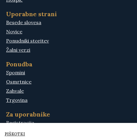
Uporabne strani
Besede slovesa
Novice
Ponudniki storitev
Žalni verzi
Ponudba
Spomini
Osmrtnice
Zahvale
Trgovina
Za uporabnike
Registracija
Moj račun
PIŠKOTKI