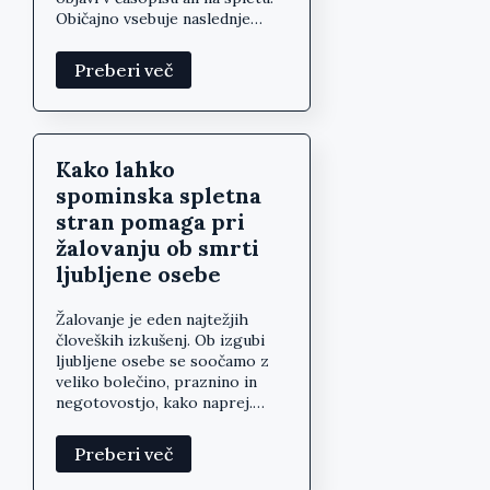
Običajno vsebuje naslednje…
Preberi več
Kako lahko
spominska spletna
stran pomaga pri
žalovanju ob smrti
ljubljene osebe
Žalovanje je eden najtežjih
človeških izkušenj. Ob izgubi
ljubljene osebe se soočamo z
veliko bolečino, praznino in
negotovostjo, kako naprej.…
Preberi več