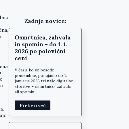
ebno
Zadnje novice:
čna,
i
Osmrtnica, zahvala
in spomin – do 1. 1.
2026 po polovični
ceni
mena
V času, ko so besede
o
pomembne, ponujamo do 1.
to
januarja 2026 tri naše digitalne
en
storitve – osmrtnico, zahvalo
ali spomin…
Preberi več
a.
žajo