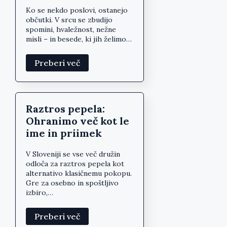
Ko se nekdo poslovi, ostanejo
občutki. V srcu se zbudijo
spomini, hvaležnost, nežne
misli – in besede, ki jih želimo…
Preberi več
Raztros pepela:
Ohranimo več kot le
ime in priimek
V Sloveniji se vse več družin
odloča za raztros pepela kot
alternativo klasičnemu pokopu.
Gre za osebno in spoštljivo
izbiro,…
Preberi več