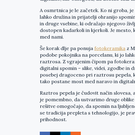
A osmrtnica je le začetek. Ko ni groba, je
lahko družina in prijatelji ohranijo spom
in druge vsebine, ki odražajo njegovo živl
dostopen kadarkoli in kjerkoli. Je mesto, 
med nami.
Še korak dlje pa ponuja
fotokeramika
z M
podobe pokojnika na porcelanu, ki jo lah
raztrosa. Z vgrajenim čipom pa fotokera
digitalni spomin – slike, videi, zgodbe in 
posebej dragoceno pri raztrosu pepela, k
tako postane most med naravo in digital
Raztros pepela je čudovit način slovesa,
je pomembno, da ustvarimo druge oblike
rešitve omogočajo, da spomin na ljubljeno
se tradicija prepleta s tehnologijo, je pra
prihodnost.