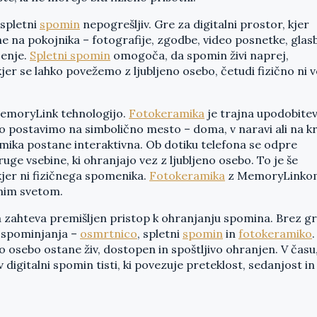
 spletni
spomin
nepogrešljiv. Gre za digitalni prostor, kjer
ine na pokojnika – fotografije, zgodbe, video posnetke, glas
jenje.
Spletni spomin
omogoča, da spomin živi naprej,
kjer se lahko povežemo z ljubljeno osebo, četudi fizično ni 
emoryLink tehnologijo.
Fotokeramika
je trajna upodobite
ko postavimo na simbolično mesto – doma, v naravi ali na k
mika postane interaktivna. Ob dotiku telefona se odpre
druge vsebine, ki ohranjajo vez z ljubljeno osebo. To je še
jer ni fizičnega spomenika.
Fotokeramika
z MemoryLinko
nim svetom.
 a zahteva premišljen pristop k ohranjanju spomina. Brez g
 spominjanja –
osmrtnico
, spletni
spomin
in
fotokeramiko
.
 osebo ostane živ, dostopen in spoštljivo ohranjen. V času
v digitalni spomin tisti, ki povezuje preteklost, sedanjost in