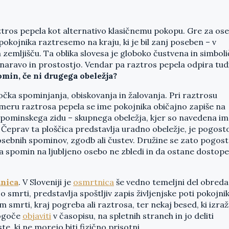
aztros pepela kot alternativo klasičnemu pokopu. Gre za os
 pokojnika raztresemo na kraju, ki je bil zanj poseben – v
 zemljišču. Ta oblika slovesa je globoko čustvena in simboli
 naravo in prostostjo. Vendar pa raztros pepela odpira tud
min, če ni drugega obeležja?
točka spominjanja, obiskovanja in žalovanja. Pri raztrosu
imeru raztrosa pepela se ime pokojnika običajno zapiše na
. spominskega zidu – skupnega obeležja, kjer so navedena i
n. Čeprav ta ploščica predstavlja uradno obeležje, je pogost
sebnih spominov, zgodb ali čustev. Družine se zato pogos
da spomin na ljubljeno osebo ne zbledi in da ostane dostop
nica
. V Sloveniji je
osmrtnica
še vedno temeljni del obreda
 smrti, predstavlja spoštljiv zapis življenjske poti pokojnik
 smrti, kraj pogreba ali raztrosa, ter nekaj besed, ki izra
mogoče
objaviti
v časopisu, na spletnih straneh in jo deliti
e, ki ne morejo biti fizično prisotni.