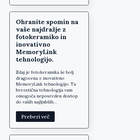
Ohranite spomin na
vaše najdražje z
fotokeramiko in
inovativno
MemoryLink
tehnologijo.
Zdaj je fotokeramika še bolj
dragocena z inovativno
MemoryLink tehnologijo. Ta
brezstična tehnologija vam
omogoča neposreden dostop
do vaših najljubših…
Preberi več