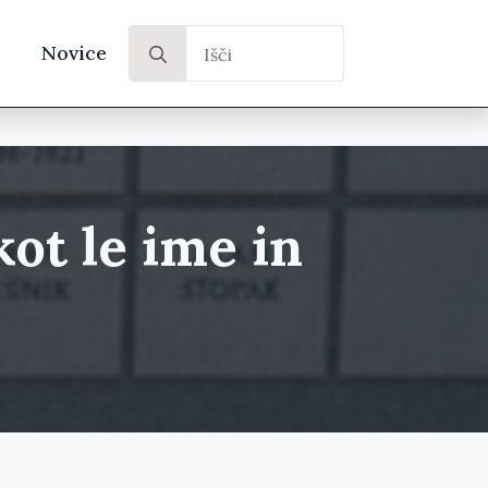
Search
Novice
for:
ot le ime in