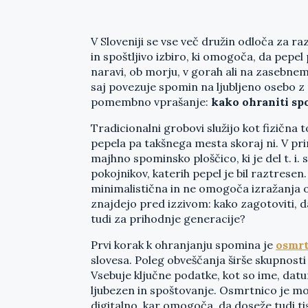
V Sloveniji se vse več družin odloča za r
in spoštljivo izbiro, ki omogoča, da pepel
naravi, ob morju, v gorah ali na zasebnem
saj povezuje spomin na ljubljeno osebo z
pomembno vprašanje:
kako ohraniti spo
Tradicionalni grobovi služijo kot fizična 
pepela pa takšnega mesta skoraj ni. V pr
majhno spominsko ploščico, ki je del t. i
pokojnikov, katerih pepel je bil raztrese
minimalistična in ne omogoča izražanja o
znajdejo pred izzivom: kako zagotoviti, 
tudi za prihodnje generacije?
Prvi korak k ohranjanju spomina je
osmrt
slovesa. Poleg obveščanja širše skupnosti o
Vsebuje ključne podatke, kot so ime, datum
ljubezen in spoštovanje. Osmrtnico je 
digitalno, kar omogoča, da doseže tudi tist