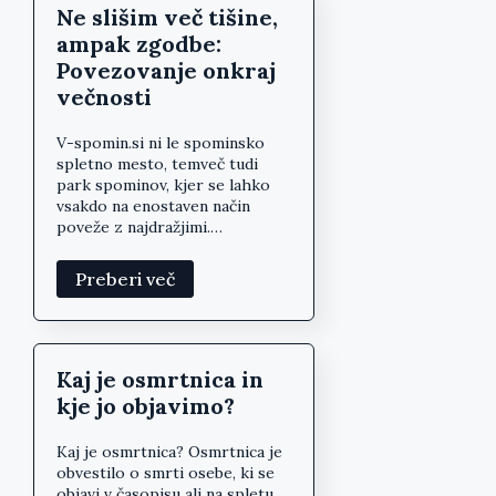
Ne slišim več tišine,
ampak zgodbe:
Povezovanje onkraj
večnosti
V-spomin.si ni le spominsko
spletno mesto, temveč tudi
park spominov, kjer se lahko
vsakdo na enostaven način
poveže z najdražjimi.…
Preberi več
Kaj je osmrtnica in
kje jo objavimo?
Kaj je osmrtnica? Osmrtnica je
obvestilo o smrti osebe, ki se
objavi v časopisu ali na spletu.