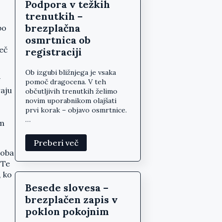
Podpora v težkih
trenutkih –
brezplačna
bo
osmrtnica ob
več
registraciji
Ob izgubi bližnjega je vsaka
v
pomoč dragocena. V teh
raju
občutljivih trenutkih želimo
novim uporabnikom olajšati
prvi korak – objavo osmrtnice.
…
m
Preberi več
roba
 Te
, ko
Besede slovesa –
brezplačen zapis v
poklon pokojnim