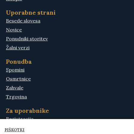
Uporabne strani
Besede slovesa
Novice
Ponudniki storitev
Žalni verzi
Ponudba
Spomini
Osmrtnice
Zahvale
Trgovina
Za uporabnike
Registracija
Moj račun
PIŠKOTKI