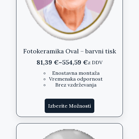
Fotokeramika Oval – barvni tisk
81,39
€
–
554,59
€
z DDV
Cenovni
razpon:
Enostavna montaža
Vremenska odpornost
od
Brez vzdrževanja
81,39 €
do
Ta
554,59 €
Izberite Možnosti
izdelek
ima
več
različic.
Možnosti