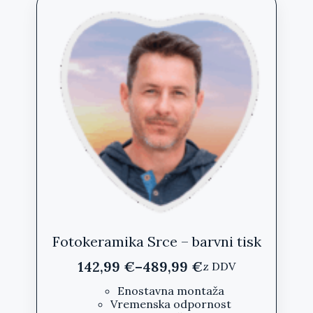
različic.
Možnosti
lahko
izberete
na
strani
izdelka
Fotokeramika Srce – barvni tisk
142,99
€
–
489,99
€
z DDV
Cenovni
razpon:
Enostavna montaža
Vremenska odpornost
od