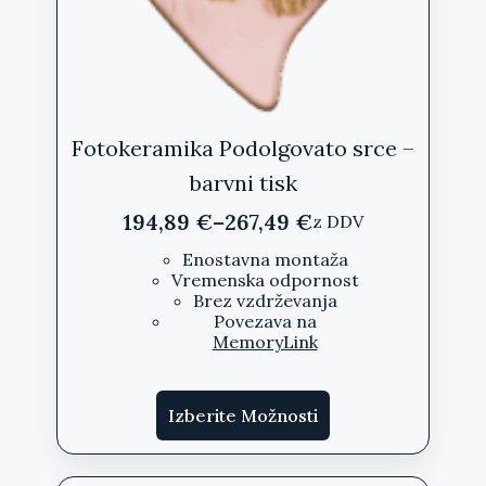
Fotokeramika Podolgovato srce –
barvni tisk
194,89
€
–
267,49
€
z DDV
Cenovni
razpon:
Enostavna montaža
Vremenska odpornost
od
Brez vzdrževanja
194,89 €
Povezava na
do
MemoryLink
267,49 €
Ta
Izberite Možnosti
izdelek
ima
več