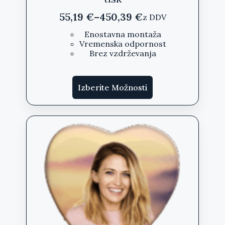
55,19
€
–
450,39
€
z DDV
Cenovni
razpon:
Enostavna montaža
Vremenska odpornost
od
Brez vzdrževanja
55,19 €
do
Ta
450,39 €
Izberite Možnosti
izdelek
ima
več
različic.
Možnosti
lahko
izberete
na
strani
izdelka