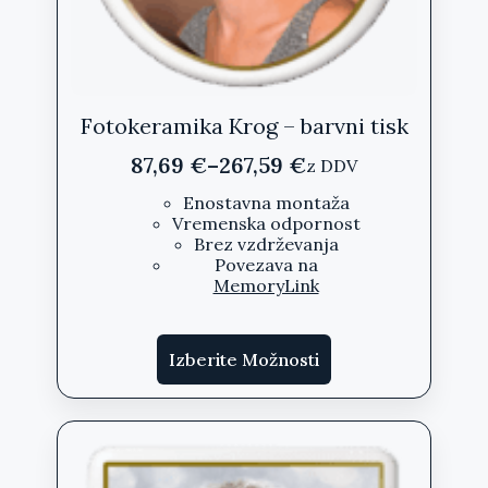
Fotokeramika Krog – barvni tisk
87,69
€
–
267,59
€
z DDV
Cenovni
razpon:
Enostavna montaža
Vremenska odpornost
od
Brez vzdrževanja
87,69 €
Povezava na
do
MemoryLink
267,59 €
Ta
Izberite Možnosti
izdelek
ima
več
različic.
Možnosti