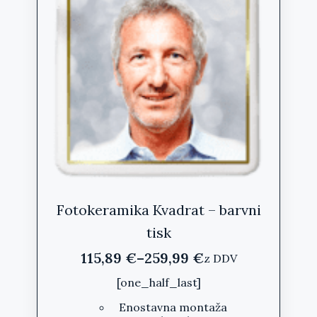
lahko
izberete
na
strani
izdelka
Fotokeramika Kvadrat – barvni
tisk
115,89
€
–
259,99
€
z DDV
Cenovni
razpon:
[one_half_last]
od
Enostavna montaža
115,89 €