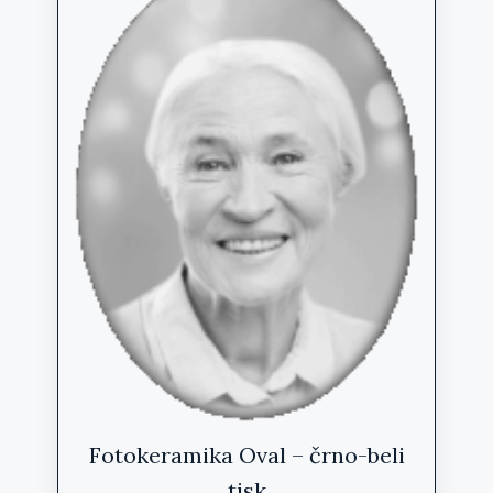
lahko
izberete
na
strani
izdelka
Fotokeramika Oval – črno-beli
tisk