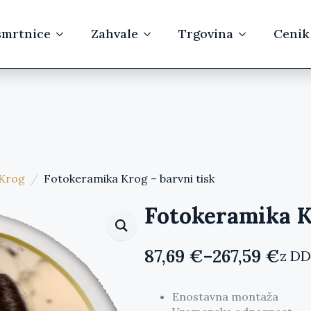
mrtnice
Zahvale
Trgovina
Cenik
Krog
Fotokeramika Krog – barvni tisk
Fotokeramika K
87,69
€
–
267,59
€
z D
Cenovni
razpon:
Enostavna montaža
od