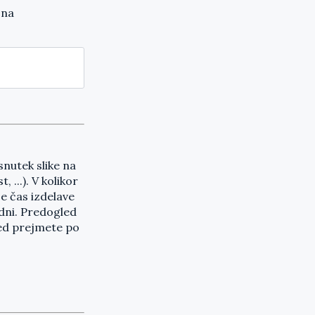
 na
nutek slike na
, ...). V kolikor
e čas izdelave
 dni. Predogled
led prejmete po