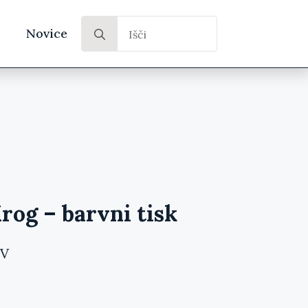
Search
Novice
for:
rog – barvni tisk
DV