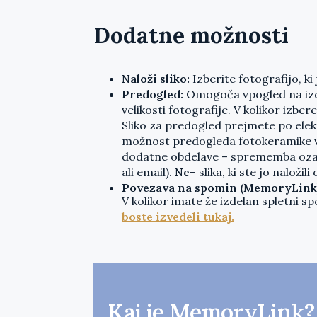
Dodatne možnosti
Naloži sliko:
Izberite fotografijo, ki
Predogled:
Omogoča vpogled na izd
velikosti fotografije. V kolikor izb
Sliko za predogled prejmete po elek
možnost predogleda fotokeramike vam
dodatne obdelave – sprememba ozadja
ali email).
Ne
– slika, ki ste jo naloži
Povezava na spomin (MemoryLink
V kolikor imate že izdelan spletni s
boste izvedeli tukaj.
Kaj je MemoryLink?