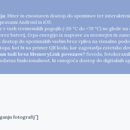
ija
: Hiter in enostaven dostop do spominov ter interaktivn
apravami Android in iOS.
e v vseh vremenskih pogojih (-20 °C do +70 °C) ne glede na d
 brez baterij, črpa energijo iz naprave za neomejen in zanes
dostop do spominskih vsebin brez vpliva na vizualno podo
topa, kot bi na primer QR koda, kar zagotavlja estetsko do
ljam tudi brez MemoryLink povezave?
Seveda, fotokerami
atna funkcionalnost, ki omogoča dostop do digitalnih spo
anju fotografij”]