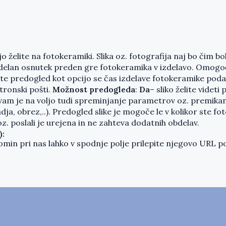
 jo želite na fotokeramiki. Slika oz. fotografija naj bo čim bol
elan osnutek preden gre fotokeramika v izdelavo. Omogoč
erete predogled kot opcijo se čas izdelave fotokeramike poda
tronski pošti.
Možnost predogleda
:
Da
– sliko želite videti
 je na voljo tudi spreminjanje parametrov oz. premikanje 
, obrez,..). Predogled slike je mogoče le v kolikor ste fot
li oz. poslali je urejena in ne zahteva dodatnih obdelav.
):
pomin pri nas lahko v spodnje polje prilepite njegovo URL 