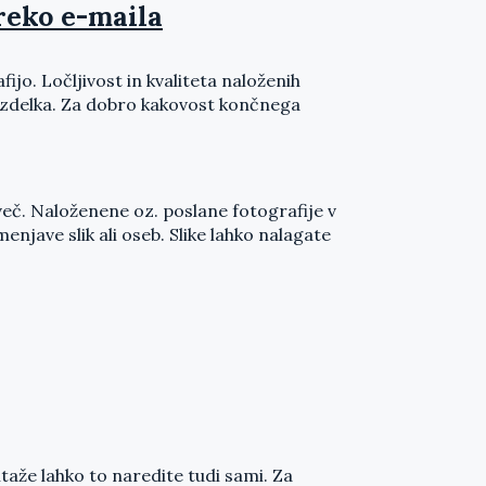
reko e-maila
jo. Ločljivost in kvaliteta naloženih
o izdelka. Za dobro kakovost končnega
več. Naloženene oz. poslane fotografije v
jave slik ali oseb. Slike lahko nalagate
že lahko to naredite tudi sami. Za