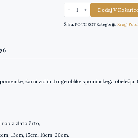
Fotokeramika
Krog
Dodaj V Košaric
-
barvni
tisk
Šifra:
FOTC.ROT
Kategoriji:
Krog
,
Foto
količina
(0)
enike, žarni zid in druge oblike spominskega obeležja. Odl
 rob z zlato črto,
2cm, 13cm, 15cm, 18cm, 20cm.