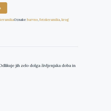
o
keramika
Oznake:
barvno
,
fotokeramika
,
krog
ikuje jih zelo dolga življenjska doba in