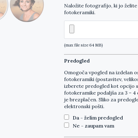
Naložite fotografijo, ki jo želite
fotokeramiki.
(max file size 64 MB)
Predogled
Omogoča vpogled na izdelan os
fotokeramiki (postavitev, velikost
izberete predogled kot opcijo s
fotokeramike podaljša za 3 – 4
je brezplačen. Sliko za predog
elektronski pošti.
Da - želim predogled
Ne - zaupam vam