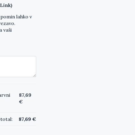
Link)
 spomin lahko v
vezavo.
 vaši
arvni
87,69
€
total:
87,69
€