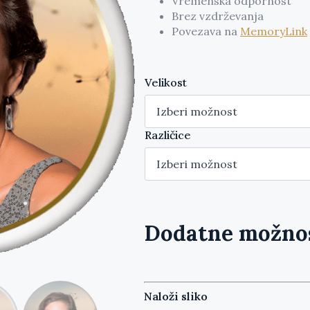
Vremenska odpornost
87,69 €
Brez vzdrževanja
Povezava na
MemoryLink
do
267,59 €
Velikost
Različice
Dodatne možno
Naloži sliko