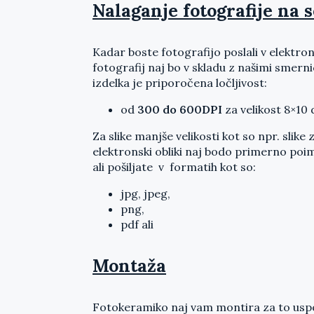
Nalaganje fotografije na 
Kadar boste fotografijo poslali v elektron
fotografij naj bo v skladu z našimi smern
izdelka je priporočena ločljivost:
od
300 do 600DPI
za velikost 8×10
Za slike manjše velikosti kot so npr. sli
elektronski obliki naj bodo primerno poi
ali pošiljate v formatih kot so:
jpg, jpeg,
png,
pdf ali
Montaža
Fotokeramiko naj vam montira za to uspo