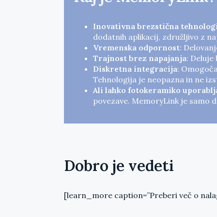
Inovativna brezstična tehnolog
dodatnih aplikacij, združljivo z n
Vremenska odpornost
: Delovanj
Trajnost brez napajanja
: Deluje
Diskretna integracija
: Omogoča 
Tehnologija je neopazna in ne izs
Ali lahko fotokeramiko uporab
povezave. MemoryLink je samo dod
Dobro je vedeti
[learn_more caption=”Preberi več o nalag