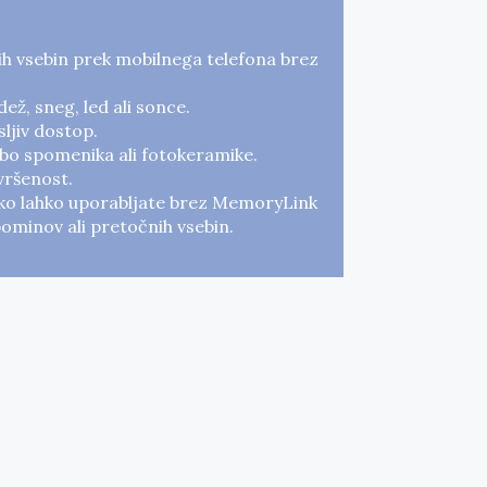
ih vsebin prek mobilnega telefona brez
ež, sneg, led ali sonce.
ljiv dostop.
bo spomenika ali fotokeramike.
vršenost.
ko lahko uporabljate brez MemoryLink
minov ali pretočnih vsebin.