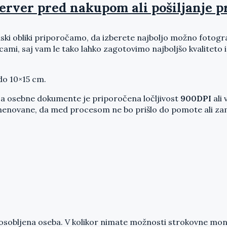
server pred nakupom ali pošiljanje p
ski obliki priporočamo, da izberete najboljo možno fotografi
icami, saj vam le tako lahko zagotovimo najboljšo kvalitet
 do 10×15 cm.
ke za osebne dokumente je priporočena ločljivost
900DPI
ali 
menovane, da med procesom ne bo prišlo do pomote ali zamen
sobljena oseba. V kolikor nimate možnosti strokovne monta